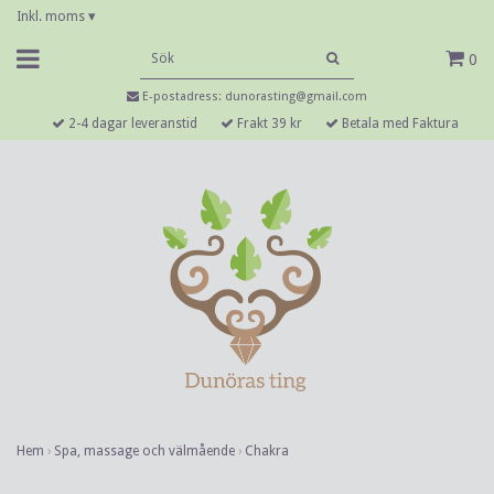
Inkl. moms
▾
0
E-postadress:
dunorasting@gmail.com
2-4 dagar leveranstid
Frakt 39 kr
Betala med Faktura
Hem
›
Spa, massage och välmående
›
Chakra