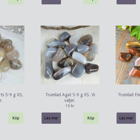
ts 5-9 g XS,
Trumlad Agat 5-9 g XS. Vi
Trumlad För
r.
väljer.
10 kr
Läs mer
Läs mer