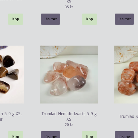
XS
35 kr
Läs mer
Läs mer
an 5-9 g XS.
Trumlad Hematit kvarts 5-9 g
Trumlad S
er
XS
20 kr
Läs mer
Läs mer