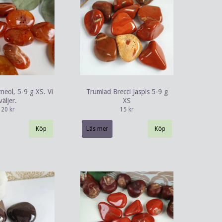
neol, 5-9 g XS. Vi
Trumlad Brecci Jaspis 5-9 g
väljer.
XS
20 kr
15 kr
Läs mer