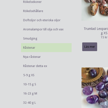
Rökelsekoner
Rökelsehållare
Doftoljor och eteriska oljor
Trumlad Leopard 
Aromalampor till olja och vax
g XS
15 kr
Smudging
Läs mer
Råstenar
Nya råstenar
Råstenar detta ex
5-9 g XS
10-15 g S
16-23 g M
32-40 g L