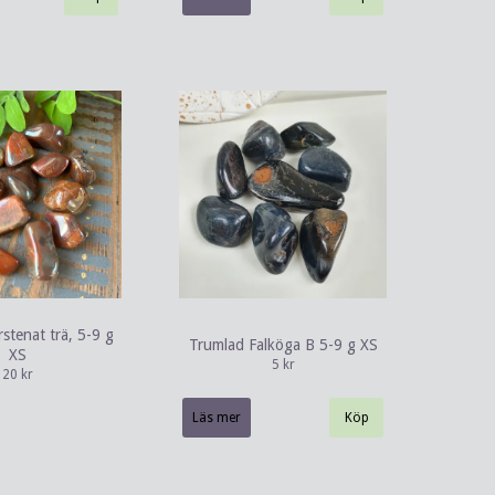
stenat trä, 5-9 g
Trumlad Falköga B 5-9 g XS
XS
5 kr
20 kr
Läs mer