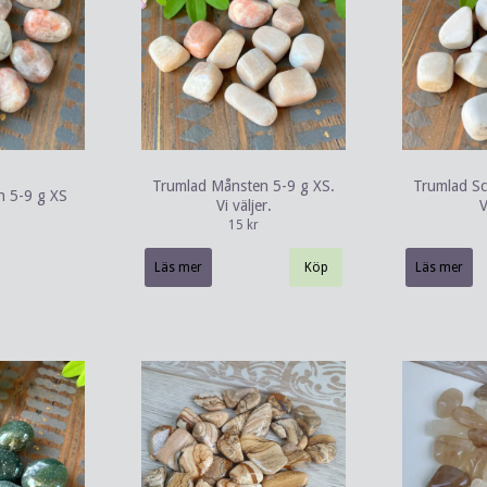
Trumlad Månsten 5-9 g XS.
Trumlad Sc
n 5-9 g XS
Vi väljer.
V
15 kr
Läs mer
Läs mer