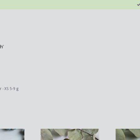
r
›
XS 5-9 g