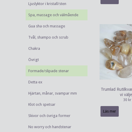
Ljuslyktor i kristall/sten
Spa, massage och välmående
Gua sha och massage
Tvål, shampo och scrub
Chakra
Övrigt
Formade/slipade stenar
Detta ex
Trumlad Rutilkvar
Hjärtan, månar, svampar mm
vi välje
30 kr
Klot och spetsar
Läs mer
Skivor och övriga former
No worry och handstenar