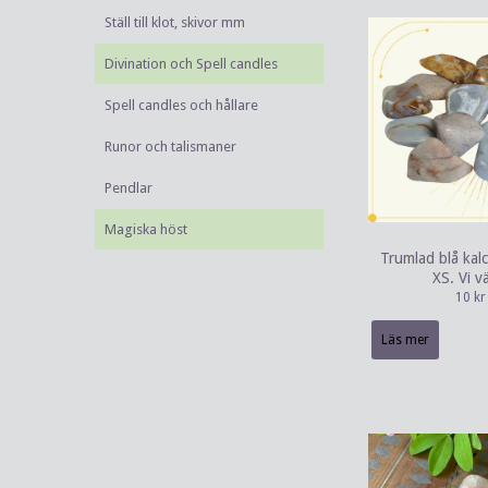
Ställ till klot, skivor mm
Divination och Spell candles
Spell candles och hållare
Runor och talismaner
Pendlar
Magiska höst
Trumlad blå kal
XS. Vi vä
10 kr
Läs mer