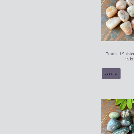
Trumlad Solste
15 kr
Läs mer