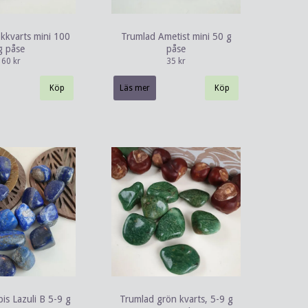
kkvarts mini 100
Trumlad Ametist mini 50 g
g påse
påse
60 kr
35 kr
Läs mer
is Lazuli B 5-9 g
Trumlad grön kvarts, 5-9 g