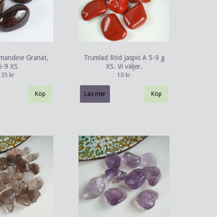
mandine Granat,
Trumlad Röd Jaspis A 5-9 g
5-9 XS
XS. Vi väljer.
35 kr
10 kr
Läs mer