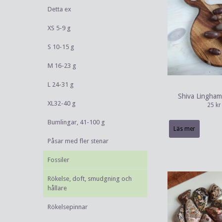
Detta ex
XS 5-9 g
S 10-15 g
M 16-23 g
L 24-31 g
Shiva Lingham
XL32-40 g
25 kr
Bumlingar, 41-100 g
Läs mer
Påsar med fler stenar
Fossiler
Rökelse, doft, smudgning och
hållare
Rökelsepinnar