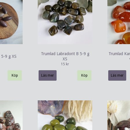
Trumlad Labradorit B 5-9 g
Trumlad Kar
 5-9 g XS
XS
15 kr
Läs mer
Läs mer