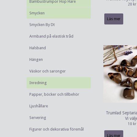
Bambustrumpor Hop Hare
20 kr
Smycken
Läs mer
Smycken By Dt
Armband på elastisk tråd
Halsband
Hängen
Väskor och saronger
Inredning
Papper, böcker och tillbehör
Ljushållare
Trumlad Septari
Servering
Vi välj
10 kr
Figurer och dekorativa föremål
Läs mer