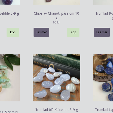
pebble 5-9 g
Chips av Chariot, påse om 10
Trumlad Rö
g
60 kr
Läs mer
Läs mer
Trumlad blå Kalcedon 5-9 g
Trumlad Lap
s, 5 st mini