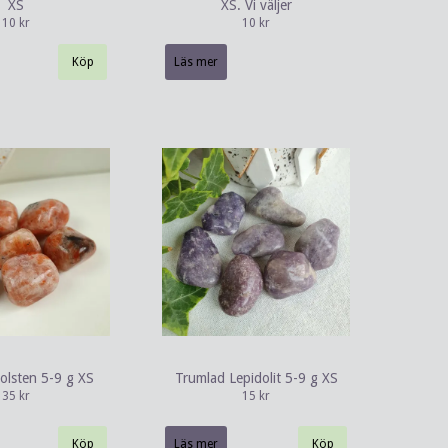
XS
XS. Vi väljer
10 kr
10 kr
Läs mer
olsten 5-9 g XS
Trumlad Lepidolit 5-9 g XS
35 kr
15 kr
Läs mer