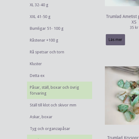
XL 32-40 g
Trumlad Ametist 
XXL 41-50 g
XS
35 kr
Bumligar 51- 100 g
Läs mer
Råstenar +100 g
Rå spetsar och torn
Kluster
Detta ex
Påsar, ställ, boxar och övrig
förvaring
Ställ till klot och skivor mm
Askar, boxar
Tyg och organzapåsar
Trumlad Krysopra