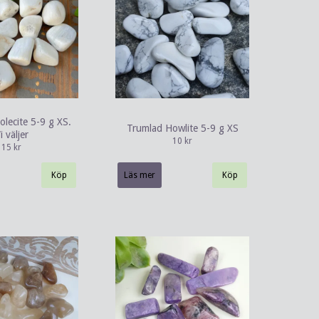
olecite 5-9 g XS.
Trumlad Howlite 5-9 g XS
i väljer
10 kr
15 kr
Läs mer