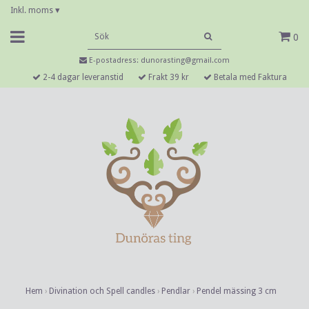
Inkl. moms
▾
0
E-postadress:
dunorasting@gmail.com
2-4 dagar leveranstid
Frakt 39 kr
Betala med Faktura
Hem
›
Divination och Spell candles
›
Pendlar
›
Pendel mässing 3 cm