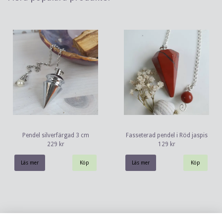
Pendel silverfärgad 3 cm
Fasseterad pendel i Röd jaspis
229 kr
129 kr
Läs mer
Läs mer