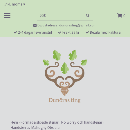
Inkl. moms
▾
0
E-postadress:
dunorasting@gmail.com
2-4 dagar leveranstid
Frakt 39 kr
Betala med Faktura
Hem
›
Formade/slipade stenar
›
No worry och handstenar
›
Handsten av Mahogny Obsidian