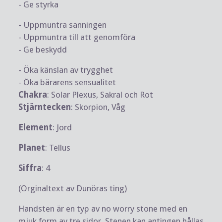
- Ge styrka
- Uppmuntra sanningen
- Uppmuntra till att genomföra
- Ge beskydd
- Öka känslan av trygghet
- Öka bärarens sensualitet
Chakra
: Solar Plexus, Sakral och Rot
Stjärntecken
: Skorpion, Våg
Element
: Jord
Planet
: Tellus
Siffra
: 4
(Orginaltext av Dunöras ting)
Handsten är en typ av no worry stone med en
mjuk form av tre sidor. Stenen kan antingen hållas