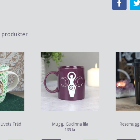
a produkter
Livets Träd
Mugg, Gudinna lila
Resemugg,
r
139 kr