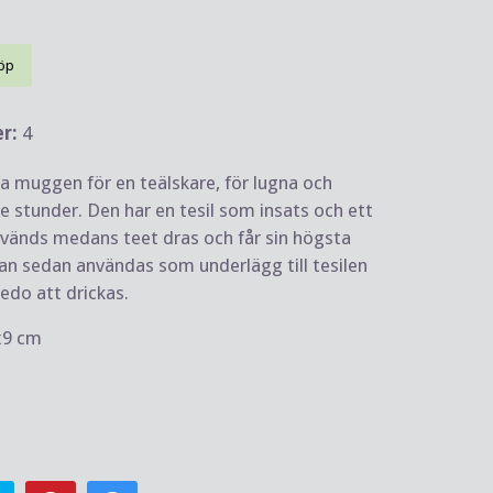
öp
er:
4
a muggen för en teälskare, för lugna och
 stunder. Den har en tesil som insats och ett
vänds medans teet dras och får sin högsta
an sedan användas som underlägg till tesilen
redo att drickas.
x9 cm