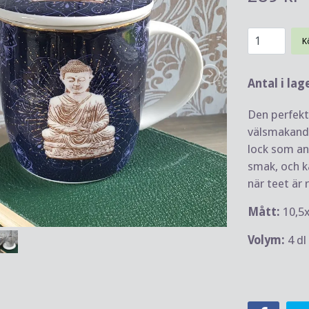
K
Antal i lag
Den perfekt
välsmakande
lock som an
smak, och k
när teet är 
Mått:
10,5
Volym:
4 dl