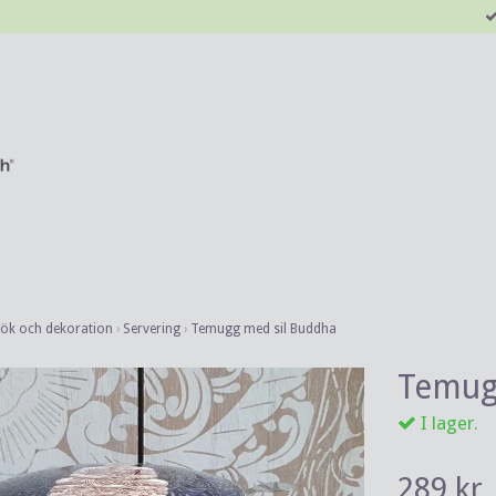
kök och dekoration
›
Servering
›
Temugg med sil Buddha
Temug
I lager.
289 kr