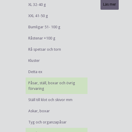
XL 32-40 g
Läs mer
XXL 41-50 g
Bumligar 51- 100 g
Råstenar +100 g
Rå spetsar och torn
Kluster
Detta ex
Påsar, ställ, boxar och övrig
förvaring
Ställ till klot och skivor mm
Askar, boxar
Tyg och organzapåsar