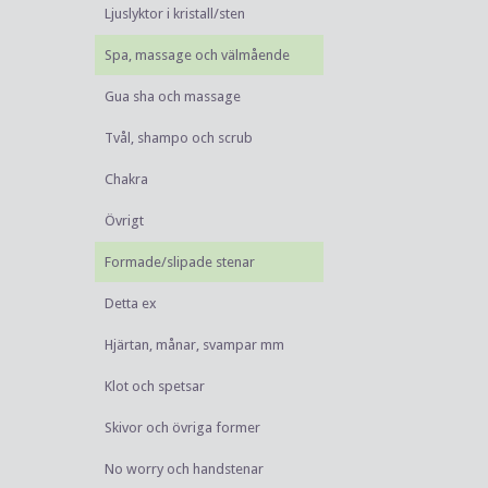
Ljuslyktor i kristall/sten
Spa, massage och välmående
Gua sha och massage
Tvål, shampo och scrub
Chakra
Övrigt
Formade/slipade stenar
Detta ex
Hjärtan, månar, svampar mm
Klot och spetsar
Skivor och övriga former
No worry och handstenar