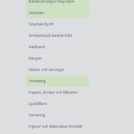
Bambustrumpor Hop Hare
Smycken
Smycken By Dt
Armband på elastisk tråd
Halsband
Hängen
Väskor och saronger
Inredning
Papper, böcker och tillbehör
Ljushållare
Servering
Figurer och dekorativa föremål