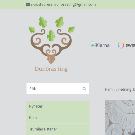
E-postadress:
dunorasting@gmail.com
Hem
›
Inredning, 
Nyheter
Hem
Trumlade stenar