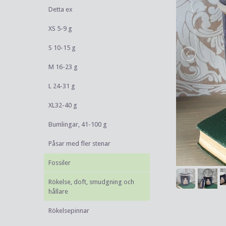
Detta ex
XS 5-9 g
S 10-15 g
M 16-23 g
L 24-31 g
XL32-40 g
Bumlingar, 41-100 g
Påsar med fler stenar
Fossiler
Rökelse, doft, smudgning och
hållare
Rökelsepinnar