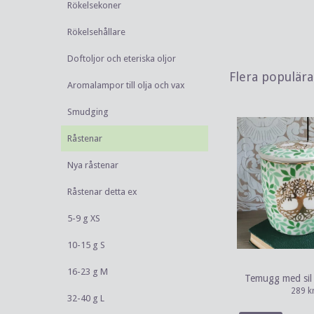
Rökelsekoner
Rökelsehållare
Doftoljor och eteriska oljor
Flera populär
Aromalampor till olja och vax
Smudging
Råstenar
Nya råstenar
Råstenar detta ex
5-9 g XS
10-15 g S
16-23 g M
Temugg med sil 
289 k
32-40 g L