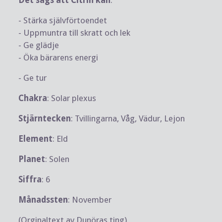
- Stärka självförtoendet
- Uppmuntra till skratt och lek
- Ge glädje
- Öka bärarens energi
- Ge tur
Chakra
: Solar plexus
Stjärntecken
: Tvillingarna, Våg, Vädur, Lejon
Element
: Eld
Planet
: Solen
Siffra
: 6
Månadssten
: November
(Orginaltext av Dunöras ting)