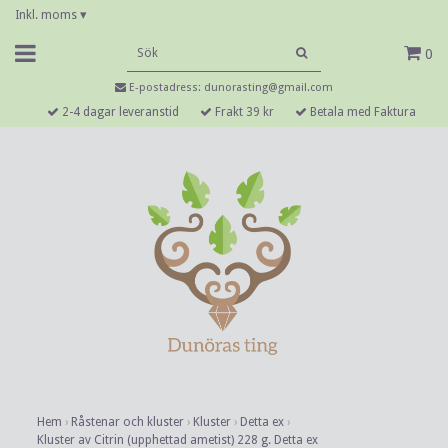
Inkl. moms
▾
0
E-postadress:
dunorasting@gmail.com
2-4 dagar leveranstid
Frakt 39 kr
Betala med Faktura
Hem
›
Råstenar och kluster
›
Kluster
›
Detta ex
›
Kluster av Citrin (upphettad ametist) 228 g. Detta ex