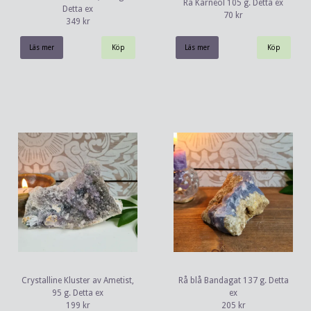
Rå Karneol 105 g. Detta ex
Detta ex
70 kr
349 kr
Läs mer
Läs mer
Crystalline Kluster av Ametist,
Rå blå Bandagat 137 g. Detta
95 g. Detta ex
ex
199 kr
205 kr