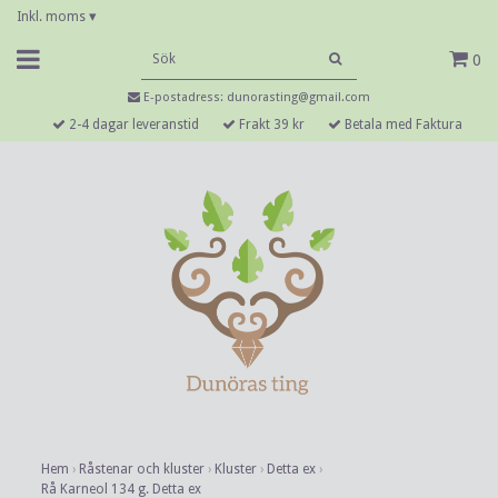
Inkl. moms
▾
0
E-postadress:
dunorasting@gmail.com
2-4 dagar leveranstid
Frakt 39 kr
Betala med Faktura
Hem
›
Råstenar och kluster
›
Kluster
›
Detta ex
›
Rå Karneol 134 g. Detta ex