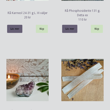
Rå Phosphosiderite 131 g.
Rå Karneol 24-31 g L. Vi väljer
Detta ex
20 kr
110 kr
Läs mer
Läs mer