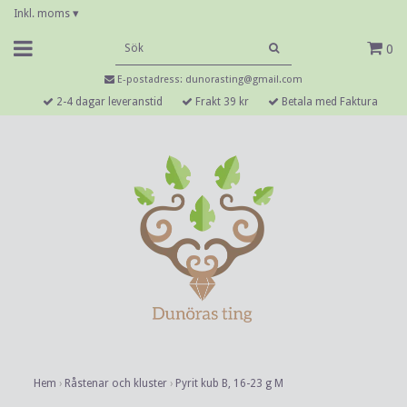
Inkl. moms
▾
0
E-postadress:
dunorasting@gmail.com
2-4 dagar leveranstid
Frakt 39 kr
Betala med Faktura
Hem
›
Råstenar och kluster
›
Pyrit kub B, 16-23 g M