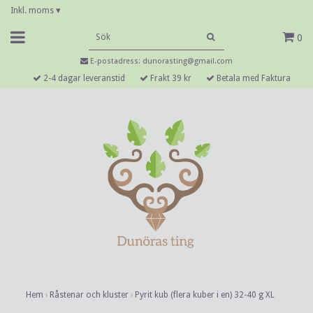
Inkl. moms
▾
0
E-postadress:
dunorasting@gmail.com
2-4 dagar leveranstid
Frakt 39 kr
Betala med Faktura
Hem
›
Råstenar och kluster
›
Pyrit kub (flera kuber i en) 32-40 g XL