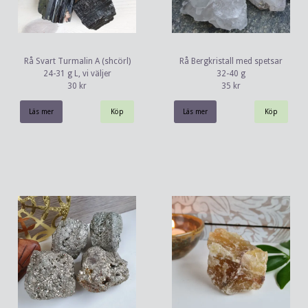
Rå Svart Turmalin A (shcörl)
Rå Bergkristall med spetsar
24-31 g L, vi väljer
32-40 g
30 kr
35 kr
Läs mer
Läs mer