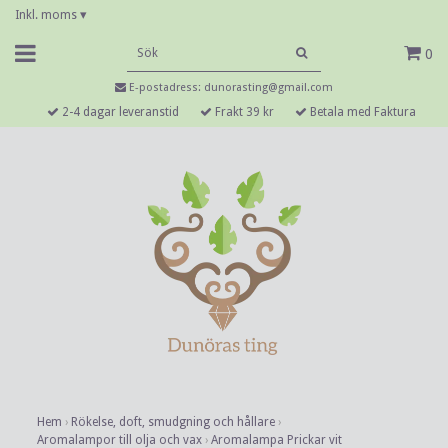
Inkl. moms
▾
0
E-postadress:
dunorasting@gmail.com
2-4 dagar leveranstid
Frakt 39 kr
Betala med Faktura
Hem
›
Rökelse, doft, smudgning och hållare
›
Aromalampor till olja och vax
›
Aromalampa Prickar vit