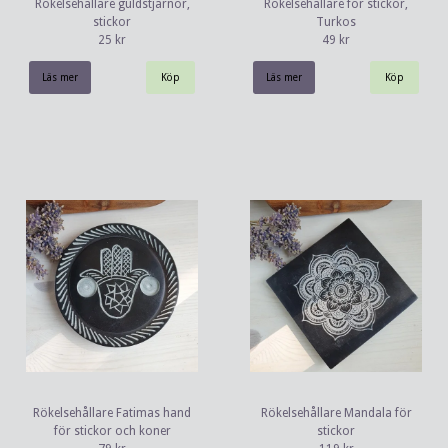
Rökelsehållare guldstjärnor,
Rökelsehållare för stickor,
stickor
Turkos
25 kr
49 kr
Läs mer
Läs mer
Rökelsehållare Fatimas hand
Rökelsehållare Mandala för
för stickor och koner
stickor