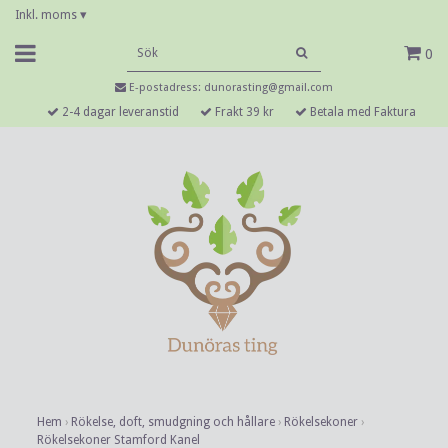
Inkl. moms
▾
0
E-postadress:
dunorasting@gmail.com
2-4 dagar leveranstid
Frakt 39 kr
Betala med Faktura
Hem
›
Rökelse, doft, smudgning och hållare
›
Rökelsekoner
›
Rökelsekoner Stamford Kanel