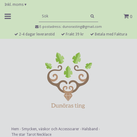
Inkl. moms
▾
0
E-postadress:
dunorasting@gmail.com
2-4 dagar leveranstid
Frakt 39 kr
Betala med Faktura
Hem
›
Smycken, väskor och Accessoarer
›
Halsband
›
The star Tarot Necklace