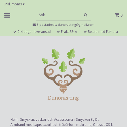
Inkl. moms
▾
0
E-postadress:
dunorasting@gmail.com
2-4 dagar leveranstid
Frakt 39 kr
Betala med Faktura
Hem
›
Smycken, väskor och Accessoarer
›
Smycken By Dt
›
Armband med Lapis Lazuli och träpärlor i makrame, Onesize XS-L