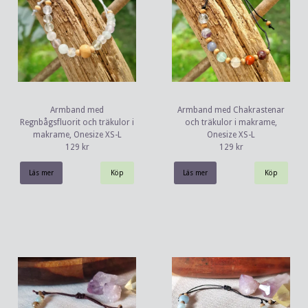
Armband med
Armband med Chakrastenar
Regnbågsfluorit och träkulor i
och träkulor i makrame,
makrame, Onesize XS-L
Onesize XS-L
129 kr
129 kr
Läs mer
Läs mer