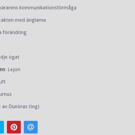
 bärarens kommunikationsförmåga
takten med änglarna
 förändring
edje ögat
en
: Lejon
uft
turnus
t av Dunöras ting)