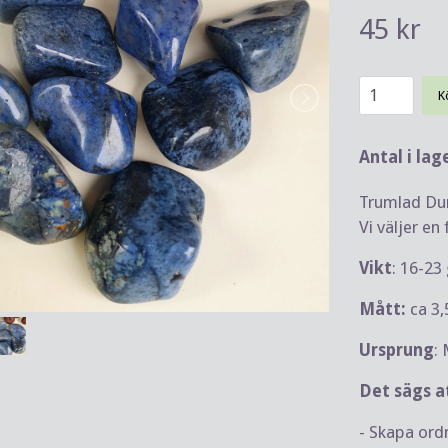
45 kr
K
Antal i lag
Trumlad Dum
Vi väljer en 
Vikt
: 16-23
Mått:
ca 3
Ursprung
:
Det sägs a
- Skapa ord