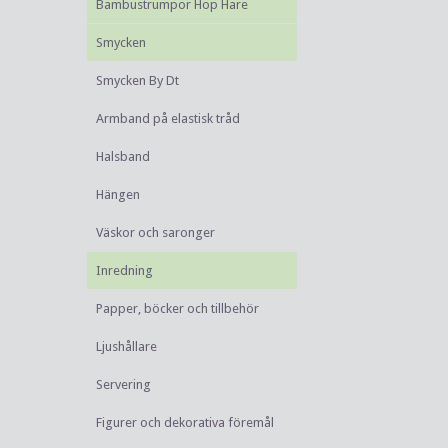
Bambustrumpor Hop Hare
Smycken
Smycken By Dt
Armband på elastisk tråd
Halsband
Hängen
Väskor och saronger
Inredning
Papper, böcker och tillbehör
Ljushållare
Servering
Figurer och dekorativa föremål