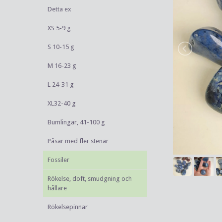
Detta ex
XS 5-9 g
S 10-15 g
M 16-23 g
L 24-31 g
XL32-40 g
Bumlingar, 41-100 g
Påsar med fler stenar
Fossiler
Rökelse, doft, smudgning och
hållare
Rökelsepinnar