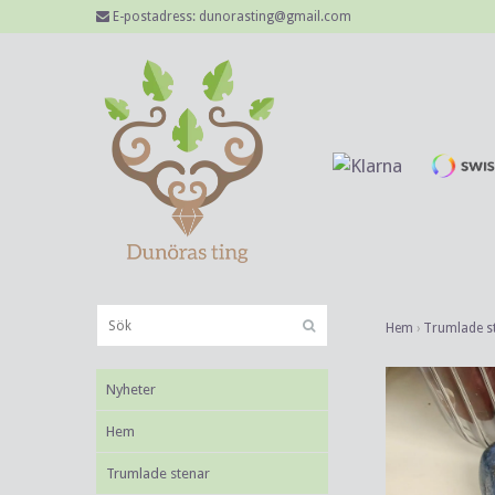
E-postadress:
dunorasting@gmail.com
Hem
›
Trumlade s
Nyheter
Hem
Trumlade stenar