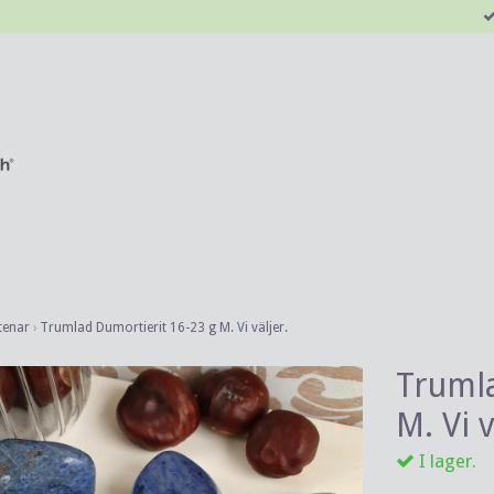
tenar
›
Trumlad Dumortierit 16-23 g M. Vi väljer.
Trumla
M. Vi v
I lager.