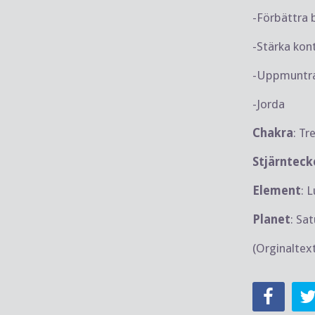
-Förbättra
-Stärka kon
-Uppmuntra
-Jorda
Chakra
: Tr
Stjärnteck
Element
: L
Planet
: Sa
(Orginaltex