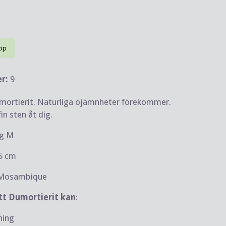
öp
er:
9
ortierit. Naturliga ojämnheter förekommer.
fin sten åt dig.
 g M
,5 cm
 Mosambique
tt Dumortierit kan
:
ning