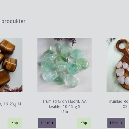
a produkter
Trumlad Grön Fluorit, AA
Trumlad Ros
a, 16-23g M
kvalitet 10-15 g S
XS. 
45 kr
Läs mer
Läs mer