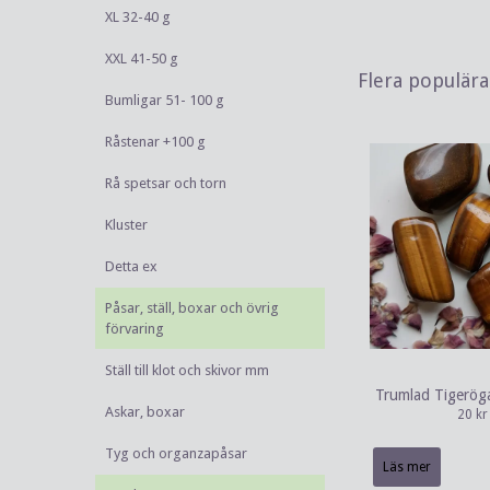
XL 32-40 g
XXL 41-50 g
Flera populär
Bumligar 51- 100 g
Råstenar +100 g
Rå spetsar och torn
Kluster
Detta ex
Påsar, ställ, boxar och övrig
förvaring
Ställ till klot och skivor mm
Trumlad Tigerög
Askar, boxar
20 kr
Tyg och organzapåsar
Läs mer