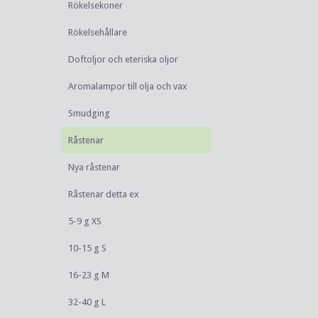
Rökelsekoner
Rökelsehållare
Doftoljor och eteriska oljor
Aromalampor till olja och vax
Smudging
Råstenar
Nya råstenar
Råstenar detta ex
5-9 g XS
10-15 g S
16-23 g M
32-40 g L