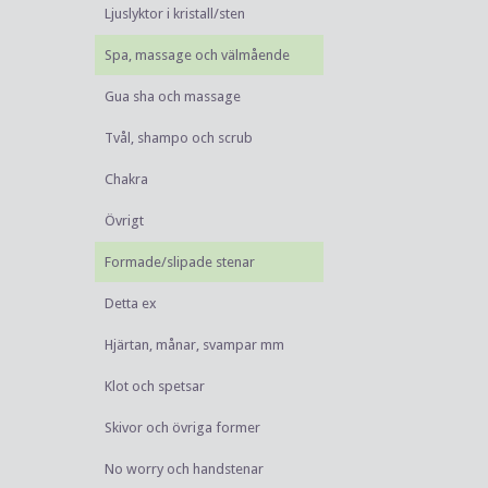
Ljuslyktor i kristall/sten
Spa, massage och välmående
Gua sha och massage
Tvål, shampo och scrub
Chakra
Övrigt
Formade/slipade stenar
Detta ex
Hjärtan, månar, svampar mm
Klot och spetsar
Skivor och övriga former
No worry och handstenar