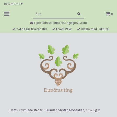
Inkl. moms
▾
0
E-postadress:
dunorasting@gmail.com
2-4 dagar leveranstid
Frakt 39 kr
Betala med Faktura
Hem
›
Trumlade stenar
›
Trumlad Snöflingeobsidian, 16-23 g M