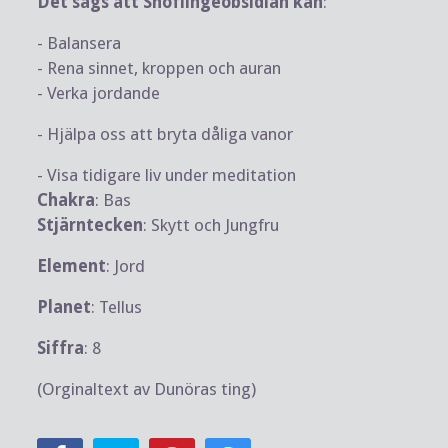
Det sägs att Snöflingeobsidian kan
:
- Balansera
- Rena sinnet, kroppen och auran
- Verka jordande
- Hjälpa oss att bryta dåliga vanor
- Visa tidigare liv under meditation
Chakra
: Bas
Stjärntecken
: Skytt och Jungfru
Element
: Jord
Planet
: Tellus
Siffra
: 8
(Orginaltext av Dunöras ting)