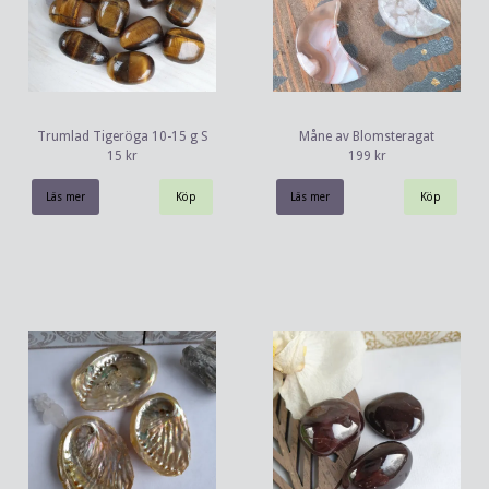
Trumlad Tigeröga 10-15 g S
Måne av Blomsteragat
15 kr
199 kr
Läs mer
Läs mer