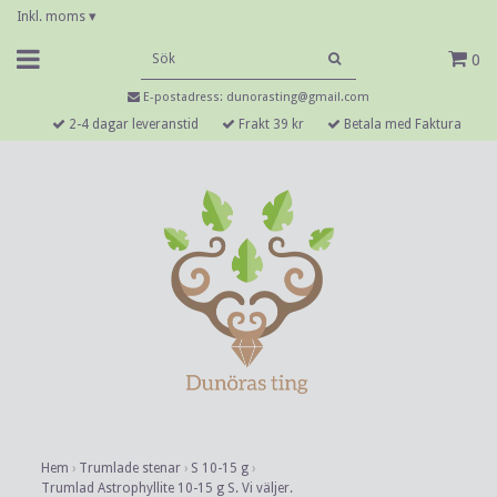
Inkl. moms
▾
0
E-postadress:
dunorasting@gmail.com
2-4 dagar leveranstid
Frakt 39 kr
Betala med Faktura
Hem
›
Trumlade stenar
›
S 10-15 g
›
Trumlad Astrophyllite 10-15 g S. Vi väljer.