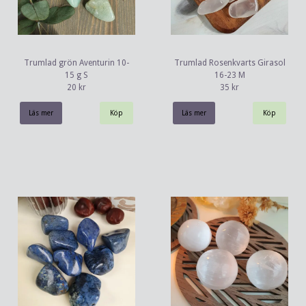
Trumlad grön Aventurin 10-
Trumlad Rosenkvarts Girasol
15 g S
16-23 M
20 kr
35 kr
Läs mer
Läs mer