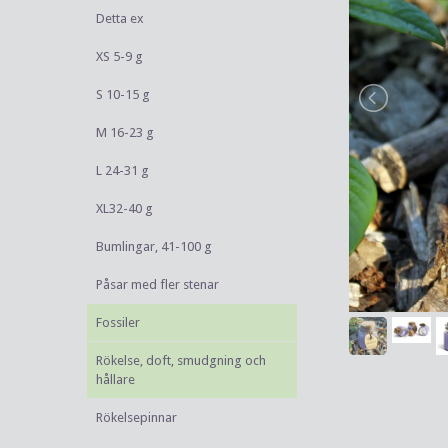
Detta ex
XS 5-9 g
S 10-15 g
M 16-23 g
L 24-31 g
XL32-40 g
Bumlingar, 41-100 g
Påsar med fler stenar
Fossiler
Rökelse, doft, smudgning och
hållare
Rökelsepinnar