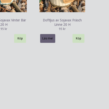
Sojavax Vinter Bär
Doftljus av Sojavax Fräsch
20 H
Linne 20 H
95 kr
95 kr
Läs mer