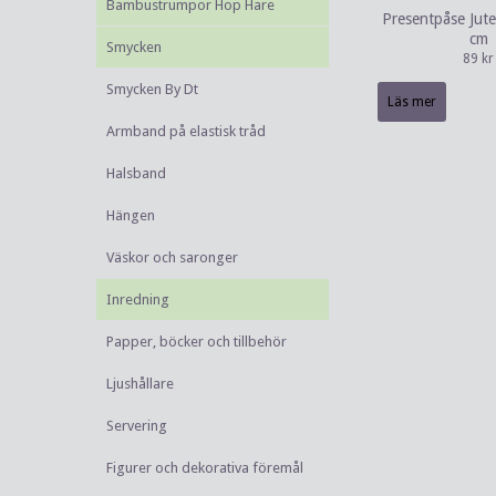
Bambustrumpor Hop Hare
Presentpåse Jut
cm
Smycken
89 kr
Smycken By Dt
Läs mer
Armband på elastisk tråd
Halsband
Hängen
Väskor och saronger
Inredning
Papper, böcker och tillbehör
Ljushållare
Servering
Figurer och dekorativa föremål