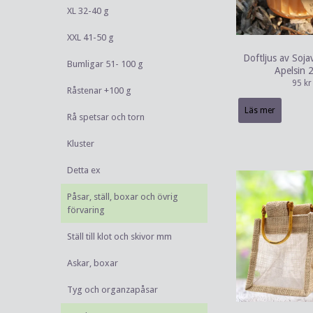
XL 32-40 g
XXL 41-50 g
Doftljus av Soja
Bumligar 51- 100 g
Apelsin 
95 kr
Råstenar +100 g
Läs mer
Rå spetsar och torn
Kluster
Detta ex
Påsar, ställ, boxar och övrig
förvaring
Ställ till klot och skivor mm
Askar, boxar
Tyg och organzapåsar