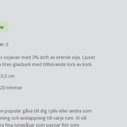
öp
er:
5
av sojavax med 3% doft av eterisk olja. Ljuset
 liten glasburk med tillhörande lock av kork.
5x5,5 cm
a 20 timmar
en populär gåva till dig själv eller andra som
ing och avslappning till varje rum. Vi vill
ra fina jutepåsar som passar fint som