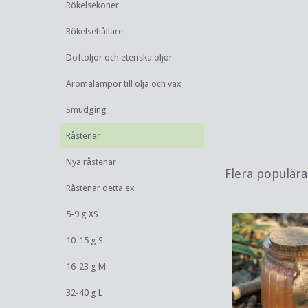
Rökelsekoner
Rökelsehållare
Doftoljor och eteriska oljor
Aromalampor till olja och vax
Smudging
Råstenar
Nya råstenar
Flera populär
Råstenar detta ex
5-9 g XS
10-15 g S
16-23 g M
32-40 g L