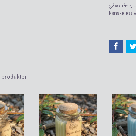
gåvopåse, oc
kanske ett 
a produkter