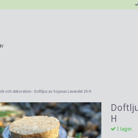
kök och dekoration
›
Doftljus av Sojavax Lavendel 20 H
Doftlj
H
I lager.