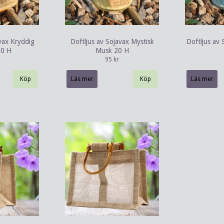
vax Kryddig
Doftljus av Sojavax Mystisk
Doftljus av 
20 H
Musk 20 H
95 kr
Läs mer
Läs mer