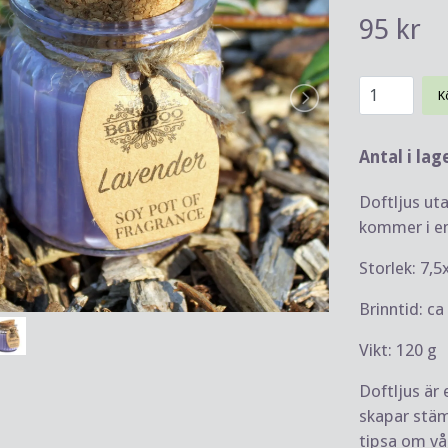
95 kr
K
Antal i lag
Doftljus ut
kommer i en
Storlek: 7,
Brinntid: c
Vikt: 120 g
Doftljus är 
skapar stämn
tipsa om vå