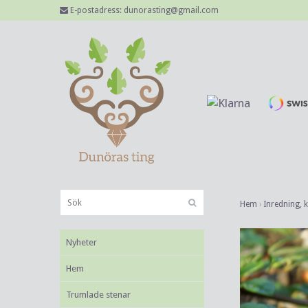
E-postadress:
dunorasting@gmail.com
Hem
›
Inredning, 
Nyheter
Hem
Trumlade stenar