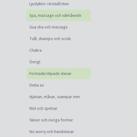
Ljuslyktor i kristall/sten
Spa, massage och välmående
Gua sha och massage
Tvål, shampo och scrub
Chakra
Övrigt
Formade/slipade stenar
Detta ex
Hjärtan, månar, svampar mm
Klot och spetsar
Skivor och övriga former
No worry och handstenar