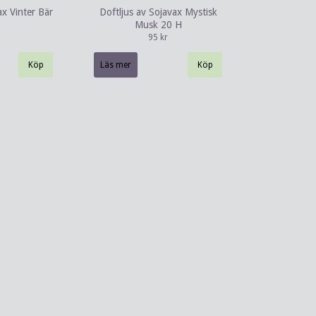
ax Vinter Bär
Doftljus av Sojavax Mystisk
Musk 20 H
95 kr
Läs mer