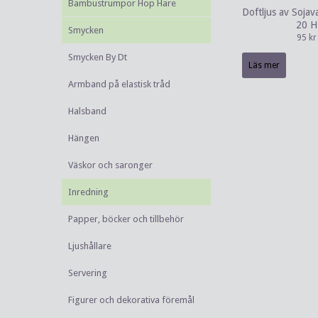
Bambustrumpor Hop Hare
Doftljus av Sojav
20 H
Smycken
95 kr
Smycken By Dt
Läs mer
Armband på elastisk tråd
Halsband
Hängen
Väskor och saronger
Inredning
Papper, böcker och tillbehör
Ljushållare
Servering
Figurer och dekorativa föremål