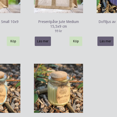
e Small 10x9
Presentpåse Jute Medium
Doftljus av
15,5x9 cm
99 kr
Läs mer
Läs mer