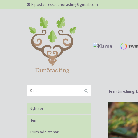
E-postadress:
dunorasting@gmail.com
Hem
›
Inredning, 
Nyheter
Hem
Trumlade stenar