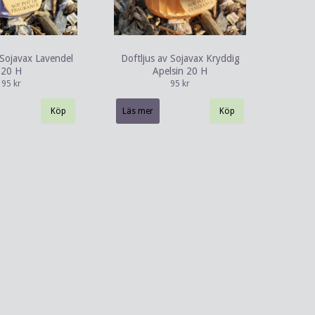
 Sojavax Lavendel
Doftljus av Sojavax Kryddig
20 H
Apelsin 20 H
95 kr
95 kr
Läs mer