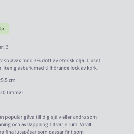
öp
er:
3
av sojavax med 3% doft av eterisk olja. Ljuset
 liten glasburk med tillhörande lock av kork.
5x5,5 cm
a 20 timmar
en populär gåva till dig själv eller andra som
ing och avslappning till varje rum. Vi vill
ra fina jutepåsar som passar fint som