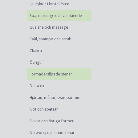
Ljuslyktor i kristall/sten
Spa, massage och välmående
Gua sha och massage
Tvål, shampo och scrub
Chakra
Övrigt
Formade/slipade stenar
Detta ex
Hjärtan, månar, svampar mm
Klot och spetsar
Skivor och övriga former
No worry och handstenar