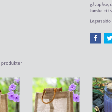
gåvopåse, oc
kanske ett 
Lagersaldo 
a produkter