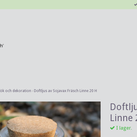
kök och dekoration
›
Doftljus av Sojavax Fräsch Linne 20 H
Doftlj
Linne 
I lager.