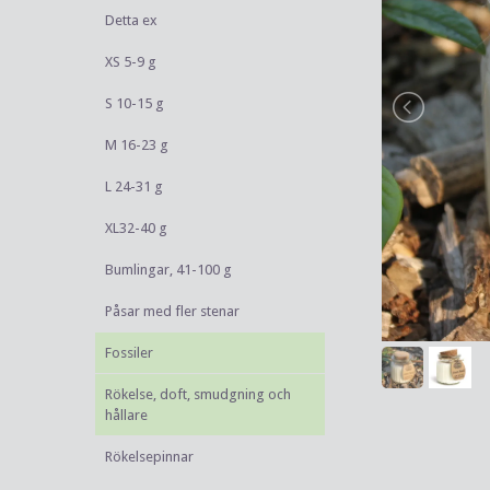
Detta ex
XS 5-9 g
S 10-15 g
M 16-23 g
L 24-31 g
XL32-40 g
Bumlingar, 41-100 g
Påsar med fler stenar
Fossiler
Rökelse, doft, smudgning och
hållare
Rökelsepinnar