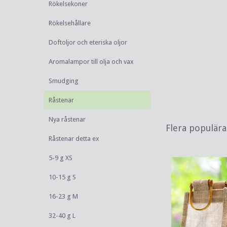
Rökelsekoner
Rökelsehållare
Doftoljor och eteriska oljor
Aromalampor till olja och vax
Smudging
Råstenar
Nya råstenar
Flera populär
Råstenar detta ex
5-9 g XS
10-15 g S
16-23 g M
32-40 g L