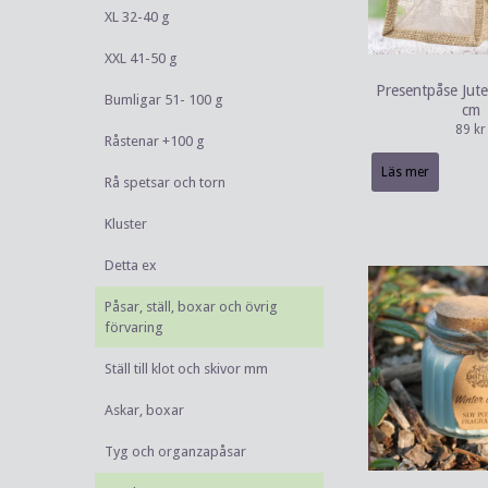
XL 32-40 g
XXL 41-50 g
Presentpåse Jut
Bumligar 51- 100 g
cm
89 kr
Råstenar +100 g
Läs mer
Rå spetsar och torn
Kluster
Detta ex
Påsar, ställ, boxar och övrig
förvaring
Ställ till klot och skivor mm
Askar, boxar
Tyg och organzapåsar