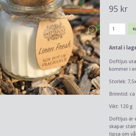
95 kr
K
Antal i lag
Doftljus ut
kommer i en
Storlek: 7,
Brinntid: c
Vikt: 120 g
Doftljus är 
skapar stämn
tipsa om vå